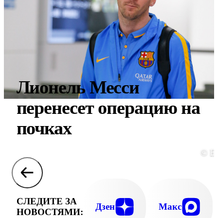
Лионель Месси
перенесет операцию на
почках
© E
СЛЕДИТЕ ЗА
Дзен
Макс
НОВОСТЯМИ: