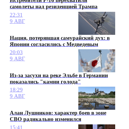
Истребители F-16 перехватили
самолеты над резиденцией Трампа
22:31
9 АВГ
Нация, потерявшая самурайский дух: в
Японии согласились с Медведевым
20:03
9 АВГ
Из-за засухи на реке Эльбе в Германии
показались "камни голода"
18:29
9 АВГ
Алан Лушников: характер боев в зоне
СВО радикально изменился
15:41