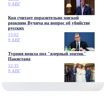
9 АВГ
Коц считает поразительно мягкой
реакцию Вучича на вопрос об убийстве
русских
15:02
9 АВГ
Турция вошла под "ядерный зонтик"
Пакистана
12:35
9 АВГ