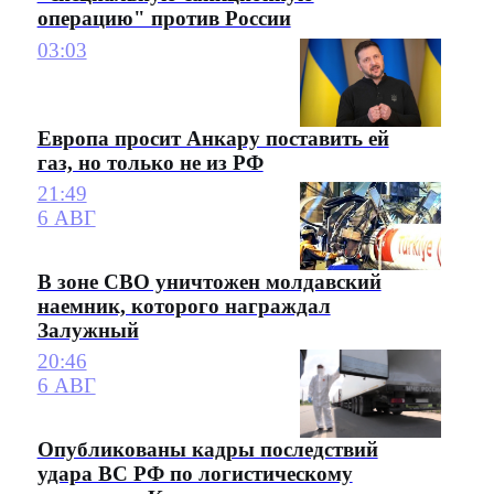
операцию" против России
03:03
Европа просит Анкару поставить ей
газ, но только не из РФ
21:49
6 АВГ
В зоне СВО уничтожен молдавский
наемник, которого награждал
Залужный
20:46
6 АВГ
Опубликованы кадры последствий
удара ВС РФ по логистическому