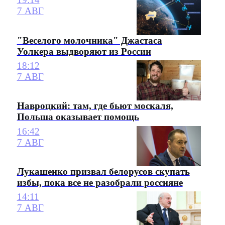
7 АВГ
"Веселого молочника" Джастаса
Уолкера выдворяют из России
18:12
7 АВГ
Навроцкий: там, где бьют москаля,
Польша оказывает помощь
16:42
7 АВГ
Лукашенко призвал белорусов скупать
избы, пока все не разобрали россияне
14:11
7 АВГ