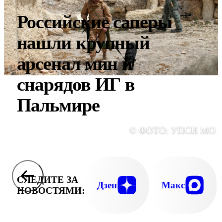
Российские саперы
нашли крупный
арсенал мин и
снарядов ИГ в
Пальмире
© ФОТО: УПСИ МО 
СЛЕДИТЕ ЗА
Дзен
Макс
НОВОСТЯМИ: