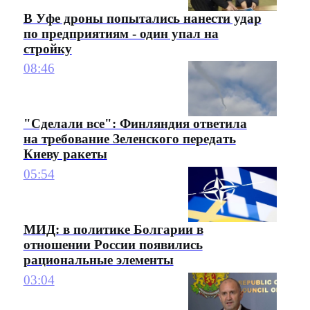
В Уфе дроны попытались нанести удар
по предприятиям - один упал на
стройку
08:46
"Сделали все": Финляндия ответила
на требование Зеленского передать
Киеву ракеты
05:54
МИД: в политике Болгарии в
отношении России появились
рациональные элементы
03:04