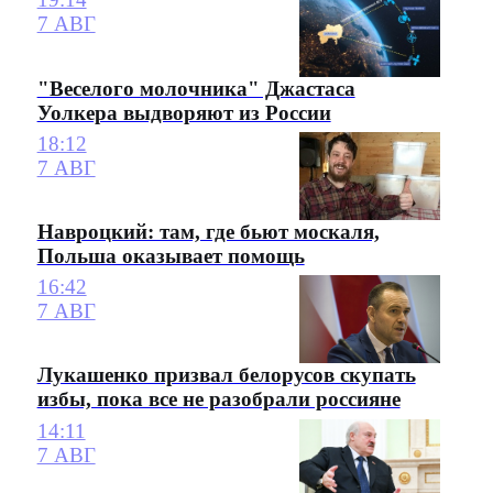
7 АВГ
"Веселого молочника" Джастаса
Уолкера выдворяют из России
18:12
7 АВГ
Навроцкий: там, где бьют москаля,
Польша оказывает помощь
16:42
7 АВГ
Лукашенко призвал белорусов скупать
избы, пока все не разобрали россияне
14:11
7 АВГ