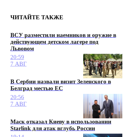
ЧИТАЙТЕ ТАКЖЕ
ВСУ разместили наемников и оружие в
действующем детском лагере под
Львовом
20:59
7 АВГ
В Сербии назвали визит Зеленского в
Белград местью ЕС
20:56
7 АВГ
Маск отказал Киеву в использовании
Starlink для атак вглубь России
19:14