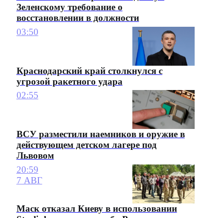
Зеленскому требование о
восстановлении в должности
03:50
Краснодарский край столкнулся с
угрозой ракетного удара
02:55
ВСУ разместили наемников и оружие в
действующем детском лагере под
Львовом
20:59
7 АВГ
Маск отказал Киеву в использовании