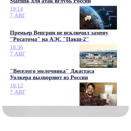
Starlink для атак вглубь России
19:14
7 АВГ
Премьер Венгрии не исключил замену
"Росатома" на АЭС "Пакш-2"
18:36
7 АВГ
"Веселого молочника" Джастаса
Уолкера выдворяют из России
18:12
7 АВГ