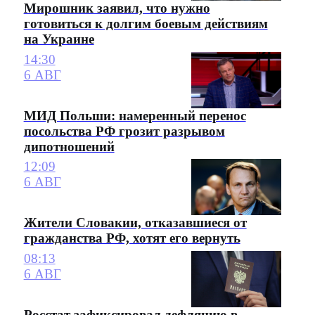
Мирошник заявил, что нужно
готовиться к долгим боевым действиям
на Украине
14:30
6 АВГ
МИД Польши: намеренный перенос
посольства РФ грозит разрывом
дипотношений
12:09
6 АВГ
Жители Словакии, отказавшиеся от
гражданства РФ, хотят его вернуть
08:13
6 АВГ
Росстат зафиксировал дефляцию в