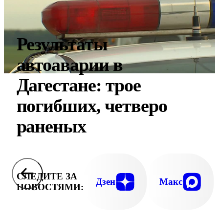
Результаты
автоаварии в
Дагестане: трое
погибших, четверо
раненых
СЛЕДИТЕ ЗА
Дзен
Макс
НОВОСТЯМИ: