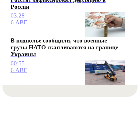
России
03:28
6 АВГ
В подполье сообщили, что военные
грузы НАТО скапливаются на границе
Украины
00:55
6 АВГ