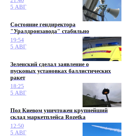
21:40
5 АВГ
Состояние гендиректора
"Уралдронзавода" стабильно
19:54
5 АВГ
Зеленский сделал заявление о
пусковых установках баллистических
ракет
18:25
5 АВГ
Под Киевом уничтожен крупнейший
склад маркетплейса Rozetka
12:50
5 АВГ