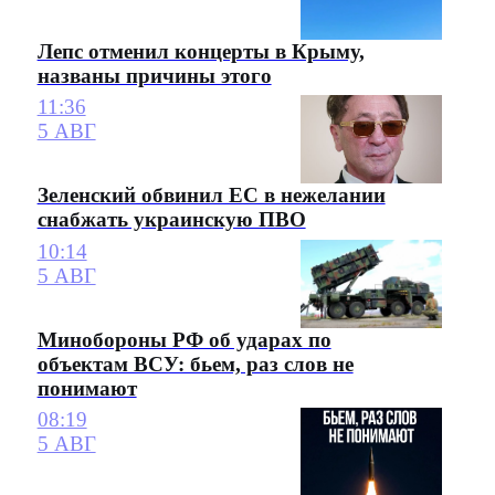
Лепс отменил концерты в Крыму,
названы причины этого
11:36
5 АВГ
Зеленский обвинил ЕС в нежелании
снабжать украинскую ПВО
10:14
5 АВГ
Минобороны РФ об ударах по
объектам ВСУ: бьем, раз слов не
понимают
08:19
5 АВГ