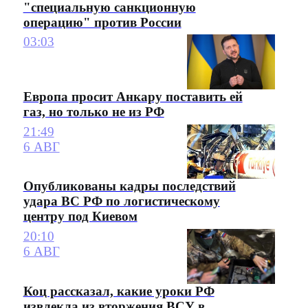
"специальную санкционную
операцию" против России
03:03
Европа просит Анкару поставить ей
газ, но только не из РФ
21:49
6 АВГ
Опубликованы кадры последствий
удара ВС РФ по логистическому
центру под Киевом
20:10
6 АВГ
Коц рассказал, какие уроки РФ
извлекла из вторжения ВСУ в