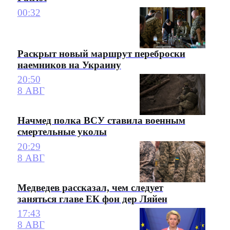
00:32
Раскрыт новый маршрут переброски
наемников на Украину
20:50
8 АВГ
Начмед полка ВСУ ставила военным
смертельные уколы
20:29
8 АВГ
Медведев рассказал, чем следует
заняться главе ЕК фон дер Ляйен
17:43
8 АВГ