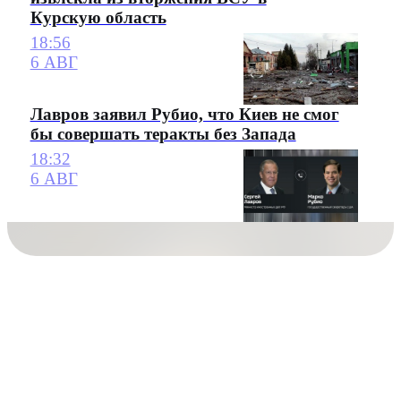
Курскую область
18:56
6 АВГ
Лавров заявил Рубио, что Киев не смог
бы совершать теракты без Запада
18:32
6 АВГ