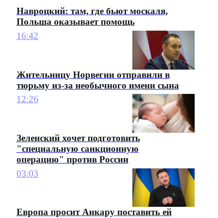
Навроцкий: там, где бьют москаля,
Польша оказывает помощь
16:42
Жительницу Норвегии отправили в
тюрьму из-за необычного имени сына
12:26
Зеленский хочет подготовить
"специальную санкционную
операцию" против России
03:03
Европа просит Анкару поставить ей