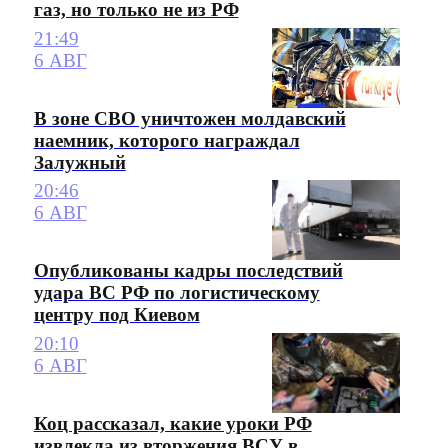
газ, но только не из РФ
21:49
6 АВГ
В зоне СВО уничтожен молдавский
наемник, которого награждал
Залужный
20:46
6 АВГ
Опубликованы кадры последствий
удара ВС РФ по логистическому
центру под Киевом
20:10
6 АВГ
Коц рассказал, какие уроки РФ
извлекла из вторжения ВСУ в