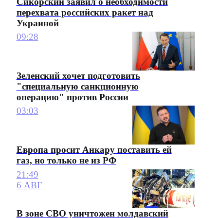
Сикорский заявил о необходимости
перехвата российских ракет над
Украиной
09:28
Зеленский хочет подготовить
"специальную санкционную
операцию" против России
03:03
Европа просит Анкару поставить ей
газ, но только не из РФ
21:49
6 АВГ
В зоне СВО уничтожен молдавский