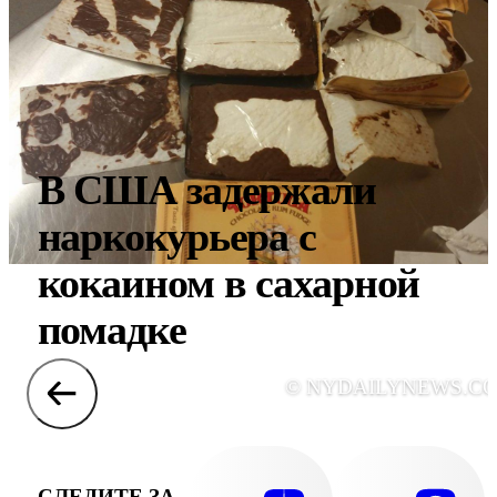
В США задержали
наркокурьера с
кокаином в сахарной
помадке
© NYDAILYNEWS.C
СЛЕДИТЕ ЗА