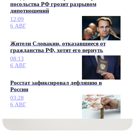
посольства РФ грозит разрывом
дипотношений
12:09
6 АВГ
Жители Словакии, отказавшиеся от
гражданства РФ, хотят его вернуть
08:13
6 АВГ
Росстат зафиксировал дефляцию в
России
03:28
6 АВГ