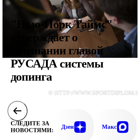
"Нью-Йорк Таймс"
утверждает о
признании главой
РУСАДА системы
допинга
© HTTP://WWW.SPORTDIPLOM.R
СЛЕДИТЕ ЗА
Дзен
Макс
НОВОСТЯМИ: