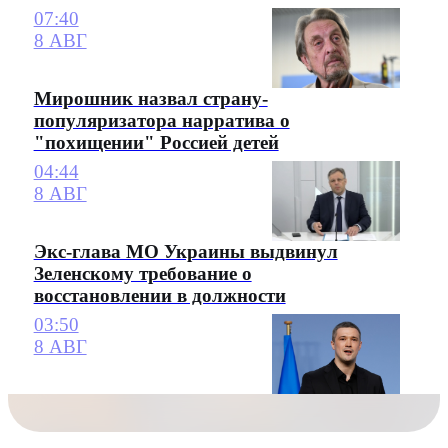
07:40
8 АВГ
Мирошник назвал страну-
популяризатора нарратива о
"похищении" Россией детей
04:44
8 АВГ
Экс-глава МО Украины выдвинул
Зеленскому требование о
восстановлении в должности
03:50
8 АВГ