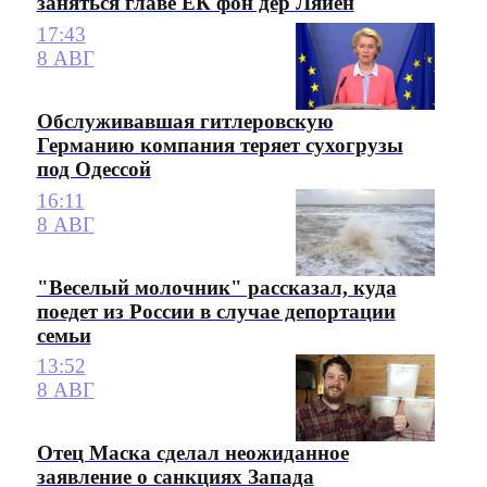
заняться главе ЕК фон дер Ляйен
17:43
8 АВГ
Обслуживавшая гитлеровскую
Германию компания теряет сухогрузы
под Одессой
16:11
8 АВГ
"Веселый молочник" рассказал, куда
поедет из России в случае депортации
семьи
13:52
8 АВГ
Отец Маска сделал неожиданное
заявление о санкциях Запада