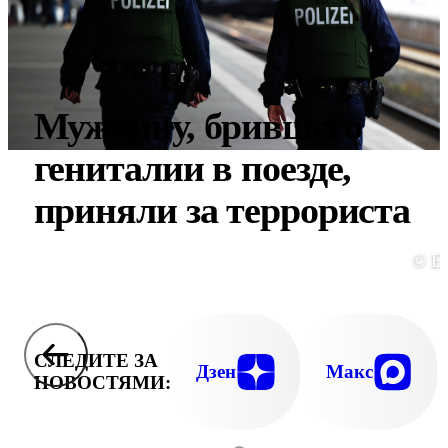
Мужчину, брившего
гениталии в поезде,
приняли за террориста
© E
СЛЕДИТЕ ЗА
Дзен
Макс
НОВОСТЯМИ: