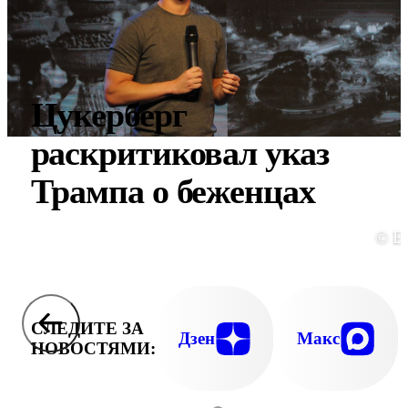
Цукерберг
раскритиковал указ
Трампа о беженцах
© E
СЛЕДИТЕ ЗА
Дзен
Макс
НОВОСТЯМИ: