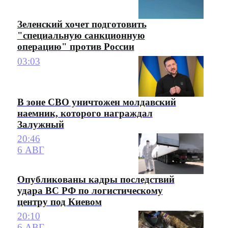
Зеленский хочет подготовить
"специальную санкционную
операцию" против России
03:03
В зоне СВО уничтожен молдавский
наемник, которого награждал
Залужный
20:46
6 АВГ
Опубликованы кадры последствий
удара ВС РФ по логистическому
центру под Киевом
20:10
6 АВГ