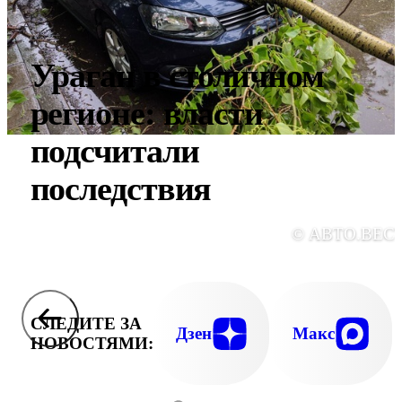
Ураган в столичном
регионе: власти
подсчитали
последствия
© АВТО.ВЕС
СЛЕДИТЕ ЗА
Дзен
Макс
НОВОСТЯМИ: