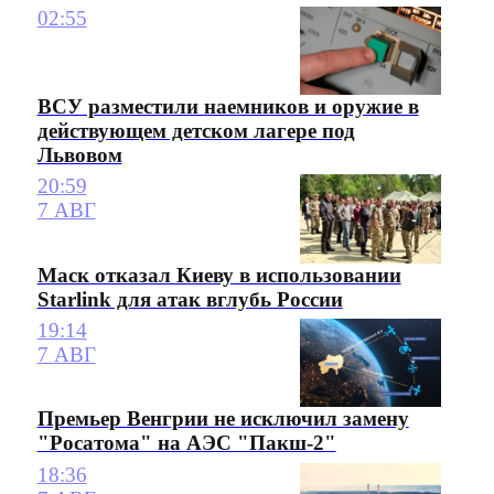
02:55
ВСУ разместили наемников и оружие в
действующем детском лагере под
Львовом
20:59
7 АВГ
Маск отказал Киеву в использовании
Starlink для атак вглубь России
19:14
7 АВГ
Премьер Венгрии не исключил замену
"Росатома" на АЭС "Пакш-2"
18:36