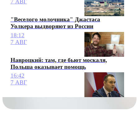
7 АВГ
"Веселого молочника" Джастаса
Уолкера выдворяют из России
18:12
7 АВГ
Навроцкий: там, где бьют москаля,
Польша оказывает помощь
16:42
7 АВГ