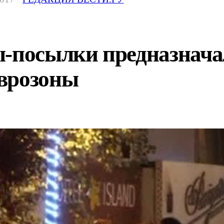
ы-посылки предназнач
врозоны