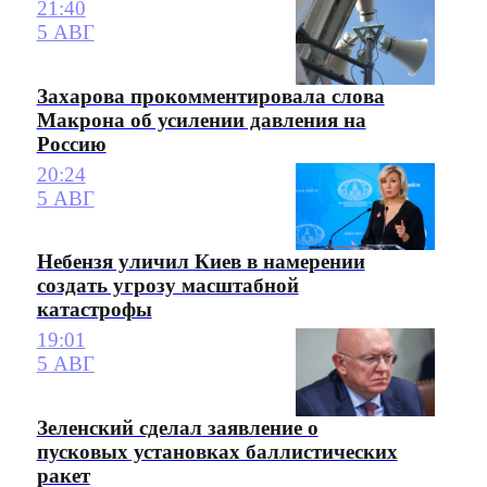
21:40
5 АВГ
Захарова прокомментировала слова
Макрона об усилении давления на
Россию
20:24
5 АВГ
Небензя уличил Киев в намерении
создать угрозу масштабной
катастрофы
19:01
5 АВГ
Зеленский сделал заявление о
пусковых установках баллистических
ракет