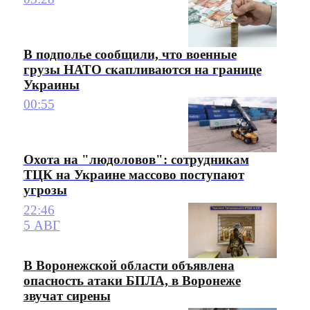
В подполье сообщили, что военные
грузы НАТО скапливаются на границе
Украины
00:55
Охота на "людоловов": сотрудникам
ТЦК на Украине массово поступают
угрозы
22:46
5 АВГ
В Воронежской области объявлена
опасность атаки БПЛА, в Воронеже
звучат сирены