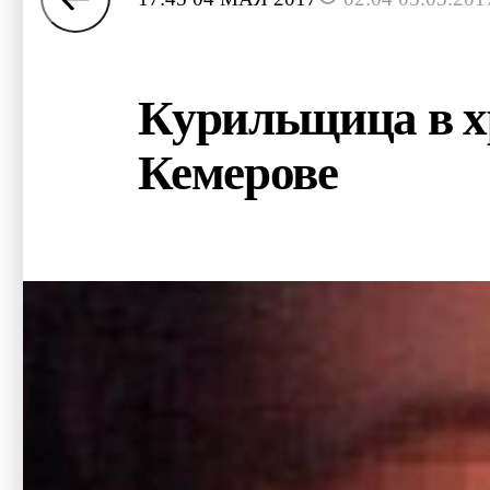
Курильщица в хр
Кемерове