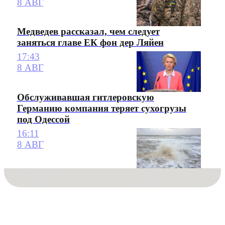
8 АВГ
Медведев рассказал, чем следует
заняться главе ЕК фон дер Ляйен
17:43
8 АВГ
Обслуживавшая гитлеровскую
Германию компания теряет сухогрузы
под Одессой
16:11
8 АВГ