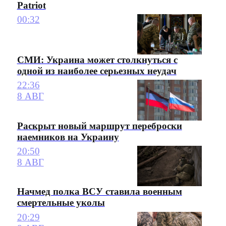
Patriot
00:32
СМИ: Украина может столкнуться с
одной из наиболее серьезных неудач
22:36
8 АВГ
Раскрыт новый маршрут переброски
наемников на Украину
20:50
8 АВГ
Начмед полка ВСУ ставила военным
смертельные уколы
20:29