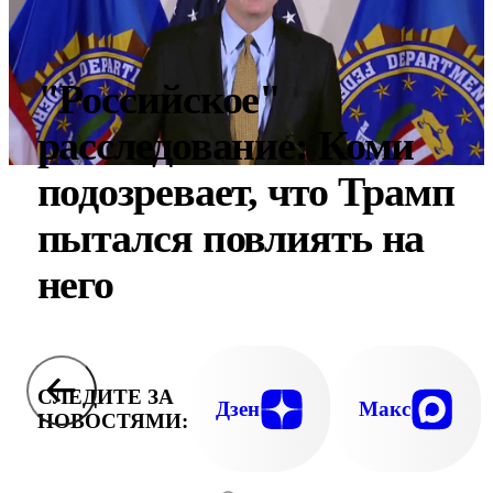
"Российское"
расследование: Коми
подозревает, что Трамп
пытался повлиять на
него
СЛЕДИТЕ ЗА
Дзен
Макс
НОВОСТЯМИ: