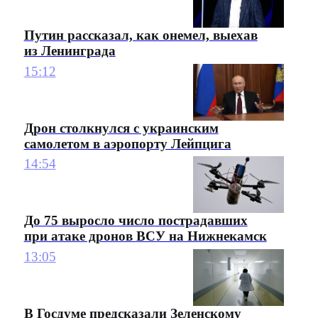
Путин рассказал, как онемел, выехав
из Ленинграда
15:12
Дрон столкнулся с украинским
самолетом в аэропорту Лейпцига
14:54
До 75 выросло число пострадавших
при атаке дронов ВСУ на Нижнекамск
13:05
В Госдуме предсказали Зеленскому