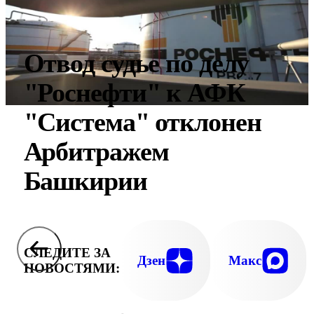
Отвод судье по делу
"Роснефти" к АФК
"Система" отклонен
Арбитражем
Башкирии
СЛЕДИТЕ ЗА
Дзен
Макс
НОВОСТЯМИ: