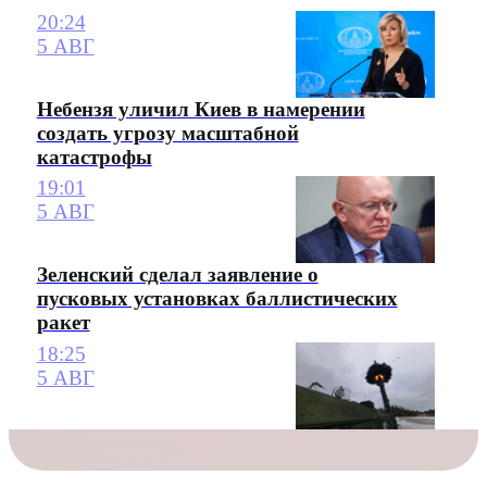
20:24
5 АВГ
Небензя уличил Киев в намерении
создать угрозу масштабной
катастрофы
19:01
5 АВГ
Зеленский сделал заявление о
пусковых установках баллистических
ракет
18:25
5 АВГ