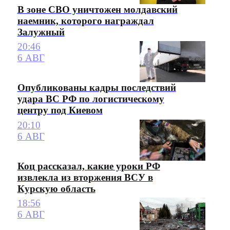
В зоне СВО уничтожен молдавский
наемник, которого награждал
Залужный
20:46
6 АВГ
Опубликованы кадры последствий
удара ВС РФ по логистическому
центру под Киевом
20:10
6 АВГ
Коц рассказал, какие уроки РФ
извлекла из вторжения ВСУ в
Курскую область
18:56
6 АВГ