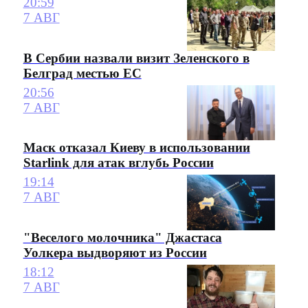
20:59
7 АВГ
В Сербии назвали визит Зеленского в
Белград местью ЕС
20:56
7 АВГ
Маск отказал Киеву в использовании
Starlink для атак вглубь России
19:14
7 АВГ
"Веселого молочника" Джастаса
Уолкера выдворяют из России
18:12
7 АВГ