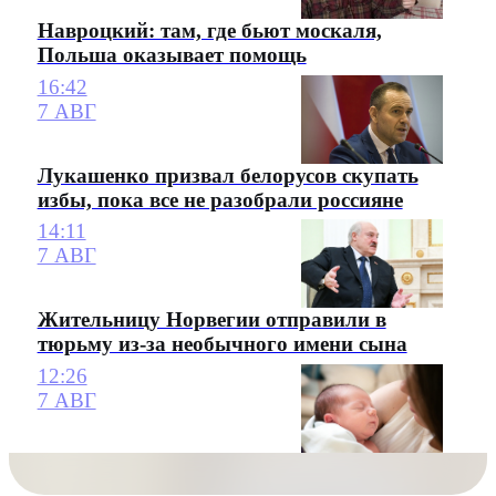
Навроцкий: там, где бьют москаля,
Польша оказывает помощь
16:42
7 АВГ
Лукашенко призвал белорусов скупать
избы, пока все не разобрали россияне
14:11
7 АВГ
Жительницу Норвегии отправили в
тюрьму из-за необычного имени сына
12:26
7 АВГ