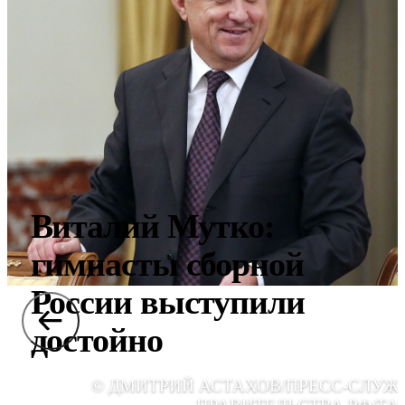
Виталий Мутко:
гимнасты сборной
России выступили
достойно
© ДМИТРИЙ АСТАХОВ/ПРЕСС-СЛУЖ