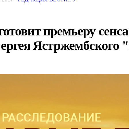
готовит премьеру сенс
Сергея Ястржембского 