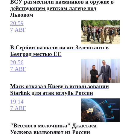
ВСУ разместили наемников и оружие в
действующем детском лагере под
Львовом
20:59
7 АВГ
В Сербии назвали визит Зеленского в
Белград местью ЕС
20:56
7 АВГ
Маск отказал Киеву в использовании
Starlink для атак вглубь России
19:14
7 АВГ
"Веселого молочника" Джастаса
Уолкера выдворяют из России