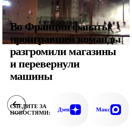
Во Франции фанаты
проигравшей команды
разгромили магазины
и перевернули
машины
СЛЕДИТЕ ЗА
Дзен
Макс
НОВОСТЯМИ: