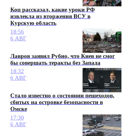
Коц рассказал, какие уроки РФ
извлекла из вторжения ВСУ в
Курскую область
18:56
6 АВГ
Лавров заявил Рубио, что Киев не смог
бы совершать теракты без Запада
18:32
6 АВГ
Стало известно о состоянии пешеходов,
сбитых на островке безопасности в
Омске
17:30
6 АВГ