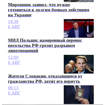
Мирошник заявил, что нужно
готовиться к долгим боевым действиям
на Украине
14:30
6 АВГ
МИД Польши: намеренный перенос
посольства РФ грозит разрывом
дипотношений
12:09
6 АВГ
Жители Словакии, отказавшиеся от
гражданства РФ, хотят его вернуть
08:13
6 АВГ