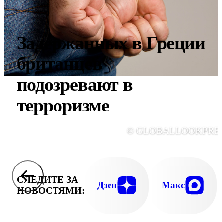
Задержанных в Греции
британцев
подозревают в
терроризме
© GLOBALLOOKPRE
СЛЕДИТЕ ЗА
Дзен
Макс
НОВОСТЯМИ: