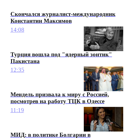
Скончался журналист-международник
Константин Максимов
14:08
Турция вошла под "ядерный зонтик"
Пакистана
12:35
Мендель призвала к миру с Россией,
посмотрев на работу ТЦК в Одессе
11:19
МИД: в политике Болгарии в