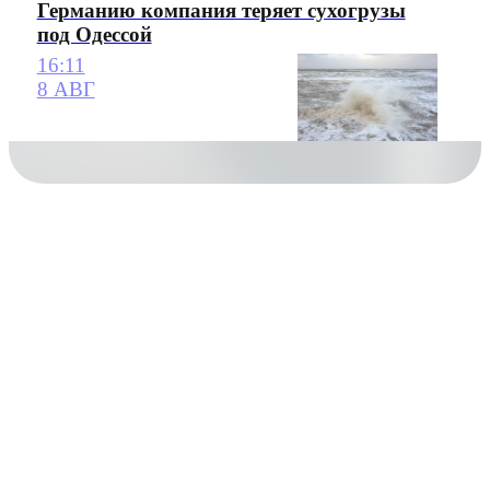
Германию компания теряет сухогрузы
под Одессой
16:11
8 АВГ