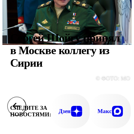
Сергей Шойгу принял
в Москве коллегу из
Сирии
© ФОТО: МО 
СЛЕДИТЕ ЗА
Дзен
Макс
НОВОСТЯМИ: