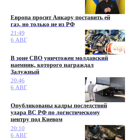
Европа просит Анкару поставить ей
газ, но только не из РФ
21:49
6 АВГ
В зоне СВО уничтожен молдавский
наемник, которого награждал
Залужный
20:46
6 АВГ
Опубликованы кадры последствий
удара ВС РФ по логистическому
центру под Киевом
20:10
6 АВГ