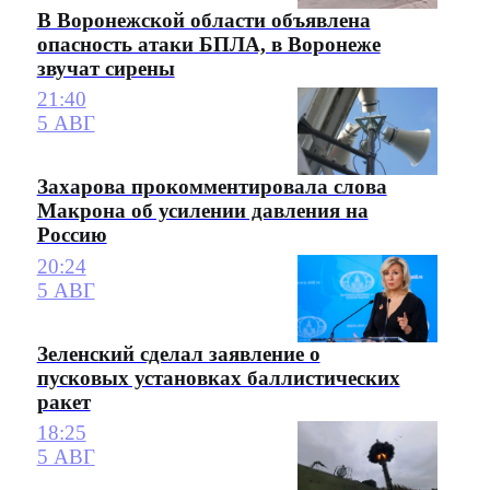
В Воронежской области объявлена
опасность атаки БПЛА, в Воронеже
звучат сирены
21:40
5 АВГ
Захарова прокомментировала слова
Макрона об усилении давления на
Россию
20:24
5 АВГ
Зеленский сделал заявление о
пусковых установках баллистических
ракет
18:25
5 АВГ