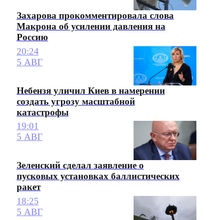
Захарова прокомментировала слова
Макрона об усилении давления на
Россию
20:24
5 АВГ
Небензя уличил Киев в намерении
создать угрозу масштабной
катастрофы
19:01
5 АВГ
Зеленский сделал заявление о
пусковых установках баллистических
ракет
18:25
5 АВГ