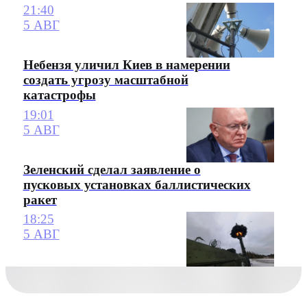
21:40
5 АВГ
Небензя уличил Киев в намерении
создать угрозу масштабной
катастрофы
19:01
5 АВГ
Зеленский сделал заявление о
пусковых установках баллистических
ракет
18:25
5 АВГ