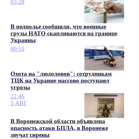
03:28
В подполье сообщили, что военные
грузы НАТО скапливаются на границе
Украины
00:55
Охота на "людоловов": сотрудникам
ТЦК на Украине массово поступают
угрозы
22:46
5 АВГ
В Воронежской области объявлена
опасность атаки БПЛА, в Воронеже
звучат сирены