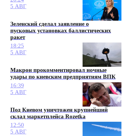
5 АВГ
Зеленский сделал заявление о
пусковых установках баллистических
ракет
18:25
5 АВГ
Макрон прокомментировал ночные
удары по киевским предприятиям ВПК
16:39
5 АВГ
Под Киевом уничтожен крупнейший
склад маркетплейса Rozetka
12:50
5 АВГ