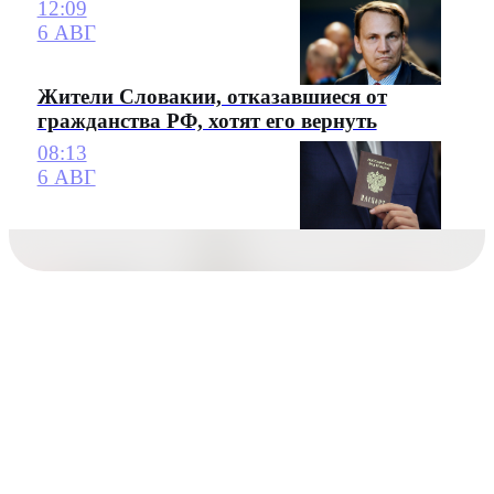
12:09
6 АВГ
Жители Словакии, отказавшиеся от
гражданства РФ, хотят его вернуть
08:13
6 АВГ