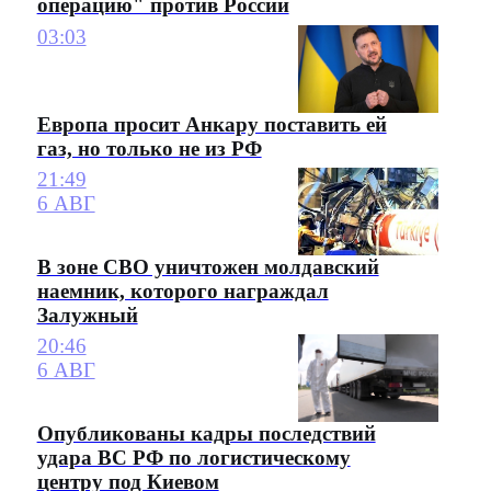
операцию" против России
03:03
Европа просит Анкару поставить ей
газ, но только не из РФ
21:49
6 АВГ
В зоне СВО уничтожен молдавский
наемник, которого награждал
Залужный
20:46
6 АВГ
Опубликованы кадры последствий
удара ВС РФ по логистическому
центру под Киевом