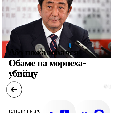
Абэ пожаловался
Обаме на морпеха-
убийцу
© E
СЛЕДИТЕ ЗА