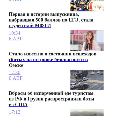
Первая в истории выпускница,
набравшая 500 баллов по ЕГЭ, стала
студенткой МФТИ
19:34
6 АВГ
Стало известно о состоянии пешеходов,
сбитых на островке безопасности в
Омске
17:30
6 АВГ
Вбросы об испорченной еде туристам
из РФ в Грузии распространяли боты
из США
17:12