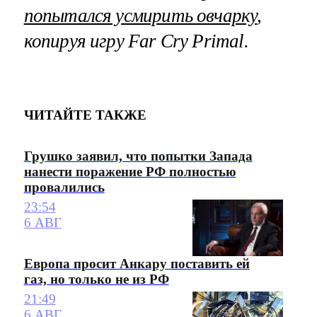
попытался усмирить овчарку
,
копируя игру Far Cry Primal.
ЧИТАЙТЕ ТАКЖЕ
Грушко заявил, что попытки Запада
нанести поражение РФ полностью
провалились
23:54
6 АВГ
Европа просит Анкару поставить ей
газ, но только не из РФ
21:49
6 АВГ