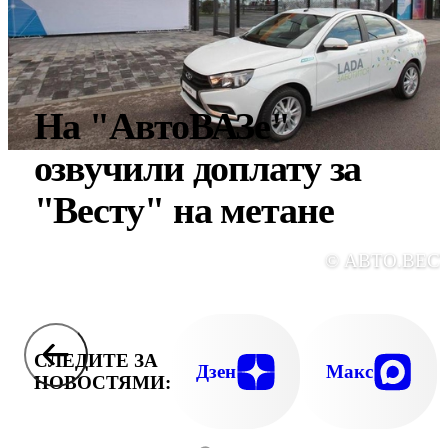
На "АвтоВАЗе"
озвучили доплату за
"Весту" на метане
© АВТО.ВЕС
СЛЕДИТЕ ЗА
Дзен
Макс
НОВОСТЯМИ: