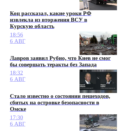
Коц рассказал, какие уроки РФ
извлекла из вторжения ВСУ в
Курскую область
18:56
6 АВГ
Лавров заявил Рубио, что Киев не смог
бы совершать теракты без Запада
18:32
6 АВГ
Стало известно о состоянии пешеходов,
сбитых на островке безопасности в
Омске
17:30
6 АВГ