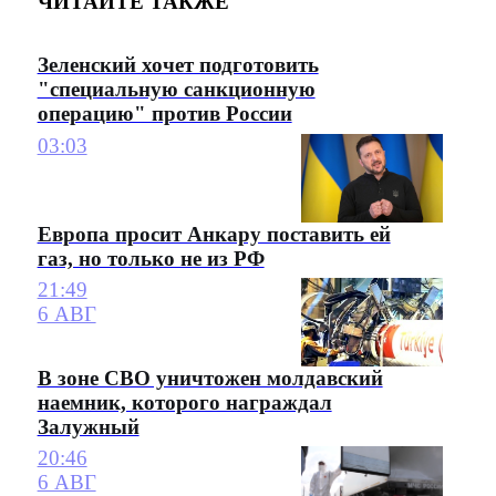
ЧИТАЙТЕ ТАКЖЕ
Зеленский хочет подготовить
"специальную санкционную
операцию" против России
03:03
Европа просит Анкару поставить ей
газ, но только не из РФ
21:49
6 АВГ
В зоне СВО уничтожен молдавский
наемник, которого награждал
Залужный
20:46
6 АВГ