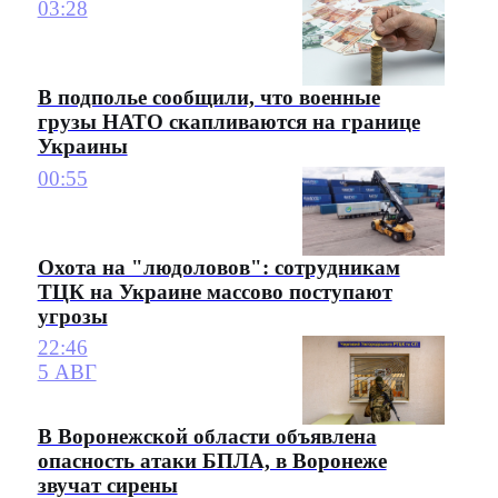
03:28
В подполье сообщили, что военные
грузы НАТО скапливаются на границе
Украины
00:55
Охота на "людоловов": сотрудникам
ТЦК на Украине массово поступают
угрозы
22:46
5 АВГ
В Воронежской области объявлена
опасность атаки БПЛА, в Воронеже
звучат сирены