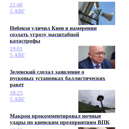
21:40
5 АВГ
Небензя уличил Киев в намерении
создать угрозу масштабной
катастрофы
19:01
5 АВГ
Зеленский сделал заявление о
пусковых установках баллистических
ракет
18:25
5 АВГ
Макрон прокомментировал ночные
удары по киевским предприятиям ВПК