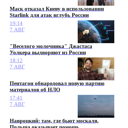
Маск отказал Киеву в использовании
Starlink для атак вглубь России
19:14
7 АВГ
"Веселого молочника" Джастаса
Уолкера выдворяют из России
18:12
7 АВГ
Пентагон обнародовал новую партию
материалов об НЛО
17:41
7 АВГ
Навроцкий: там, где бьют москаля,
Польша оказывает помощь