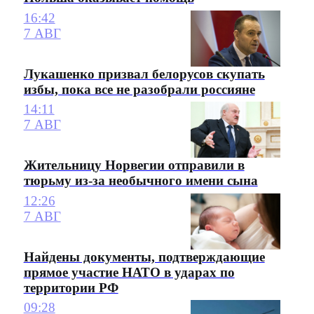
16:42
7 АВГ
Лукашенко призвал белорусов скупать
избы, пока все не разобрали россияне
14:11
7 АВГ
Жительницу Норвегии отправили в
тюрьму из-за необычного имени сына
12:26
7 АВГ
Найдены документы, подтверждающие
прямое участие НАТО в ударах по
территории РФ
09:28