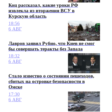
Коц рассказал, какие уроки РФ
извлекла из вторжения ВСУ в
Курскую область
18:56
6 АВГ
Лавров заявил Рубио, что Киев не смог
бы совершать теракты без Запада
18:32
6 АВГ
Стало известно о состоянии пешеходов,
сбитых на островке безопасности в
Омске
17:30
6 АВГ