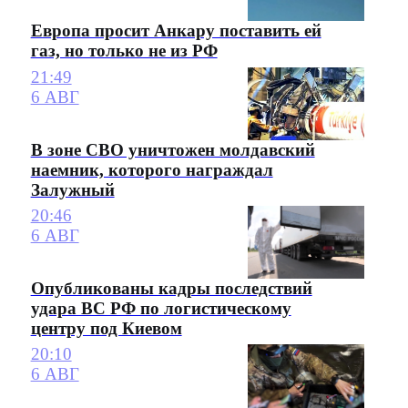
Европа просит Анкару поставить ей
газ, но только не из РФ
21:49
6 АВГ
В зоне СВО уничтожен молдавский
наемник, которого награждал
Залужный
20:46
6 АВГ
Опубликованы кадры последствий
удара ВС РФ по логистическому
центру под Киевом
20:10
6 АВГ