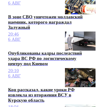
6 АВГ
В зоне СВО уничтожен молдавский
наемник, которого награждал
Залужный
20:46
6 АВГ
Опубликованы кадры последствий
удара ВС РФ по логистическому
центру под Киевом
20:10
6 АВГ
Коц рассказал, какие уроки РФ
извлекла из вторжения ВСУ в
Курскую область
18:56