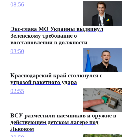
08:56
Экс-глава МО Украины выдвинул
Зеленскому требование о
восстановлении в должности
03:50
Краснодарский край столкнулся с
угрозой ракетного удара
02:55
ВСУ разместили наемников и оружие в
действующем детском лагере под
Львовом