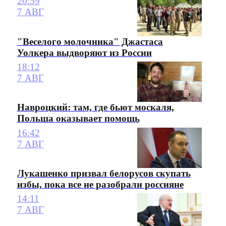
20:59
7 АВГ
"Веселого молочника" Джастаса
Уолкера выдворяют из России
18:12
7 АВГ
Навроцкий: там, где бьют москаля,
Польша оказывает помощь
16:42
7 АВГ
Лукашенко призвал белорусов скупать
избы, пока все не разобрали россияне
14:11
7 АВГ