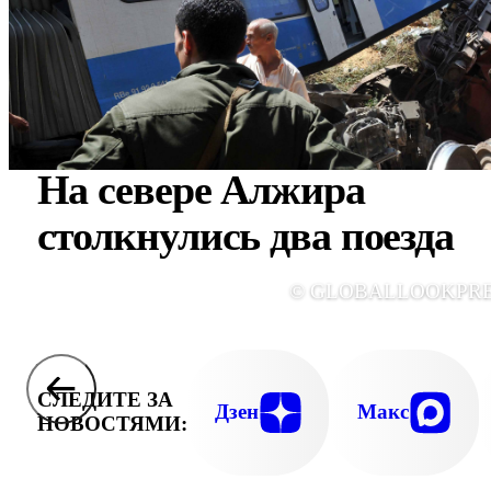
На севере Алжира
столкнулись два поезда
© GLOBALLOOKPR
СЛЕДИТЕ ЗА
Дзен
Макс
НОВОСТЯМИ: