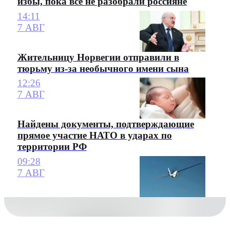
избы, пока все не разобрали россияне
14:11
7 АВГ
Жительницу Норвегии отправили в
тюрьму из-за необычного имени сына
12:26
7 АВГ
Найдены документы, подтверждающие
прямое участие НАТО в ударах по
территории РФ
09:28
7 АВГ