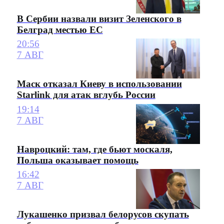
В Сербии назвали визит Зеленского в
Белград местью ЕС
20:56
7 АВГ
Маск отказал Киеву в использовании
Starlink для атак вглубь России
19:14
7 АВГ
Навроцкий: там, где бьют москаля,
Польша оказывает помощь
16:42
7 АВГ
Лукашенко призвал белорусов скупать