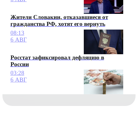
Жители Словакии, отказавшиеся от
гражданства РФ, хотят его вернуть
08:13
6 АВГ
Росстат зафиксировал дефляцию в
России
03:28
6 АВГ