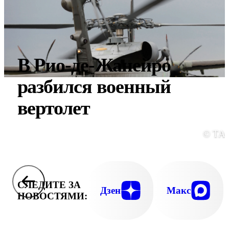
В Рио-де-Жанейро
разбился военный
вертолет
© ТА
СЛЕДИТЕ ЗА
Дзен
Макс
НОВОСТЯМИ: