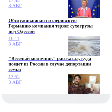
17:43
8 АВГ
Обслуживавшая гитлеровскую
Германию компания теряет сухогрузы
под Одессой
16:11
8 АВГ
"Веселый молочник" рассказал, куда
поедет из России в случае депортации
семьи
13:52
8 АВГ