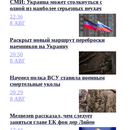
СМИ: Украина может столкнуться с
одной из наиболее серьезных неудач
22:36
8 АВГ
Раскрыт новый маршрут переброски
наемников на Украину
20:50
8 АВГ
Начмед полка ВСУ ставила военным
смертельные уколы
20:29
8 АВГ
Медведев рассказал, чем следует
заняться главе ЕК фон дер Ляйен