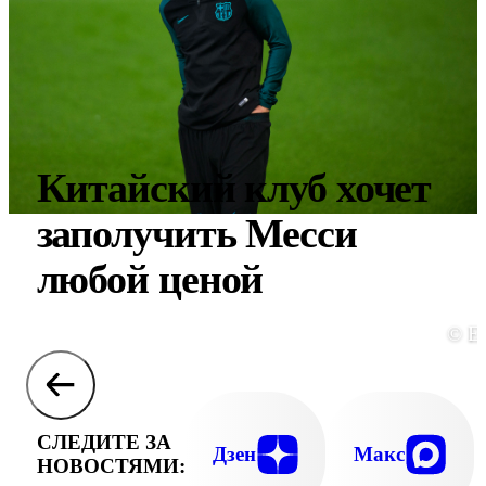
Китайский клуб хочет
заполучить Месси
любой ценой
© E
СЛЕДИТЕ ЗА
Дзен
Макс
НОВОСТЯМИ: