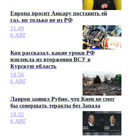
Европа просит Анкару поставить ей
газ, но только не из РФ
21:49
6 АВГ
Коц рассказал, какие уроки РФ
извлекла из вторжения ВСУ в
Курскую область
18:56
6 АВГ
Лавров заявил Рубио, что Киев не смог
бы совершать теракты без Запада
18:32
6 АВГ