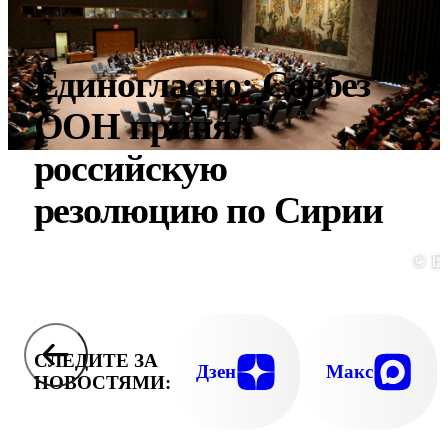
Единогласно: Совбез
ООН принял
российскую
резолюцию по Сирии
© E
СЛЕДИТЕ ЗА
Дзен
Макс
НОВОСТЯМИ: