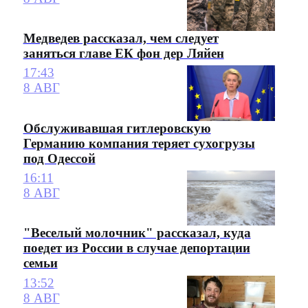
Медведев рассказал, чем следует
заняться главе ЕК фон дер Ляйен
17:43
8 АВГ
Обслуживавшая гитлеровскую
Германию компания теряет сухогрузы
под Одессой
16:11
8 АВГ
"Веселый молочник" рассказал, куда
поедет из России в случае депортации
семьи
13:52
8 АВГ