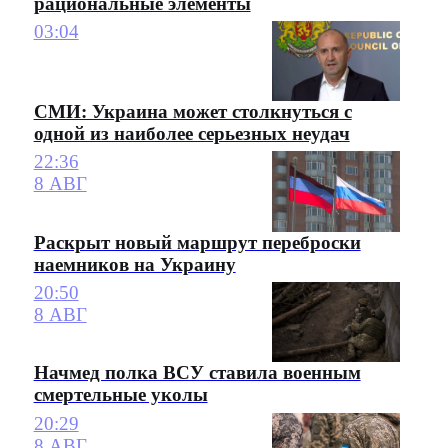
рациональные элементы
03:04
СМИ: Украина может столкнуться с
одной из наиболее серьезных неудач
22:36
8 АВГ
Раскрыт новый маршрут переброски
наемников на Украину
20:50
8 АВГ
Начмед полка ВСУ ставила военным
смертельные уколы
20:29
8 АВГ